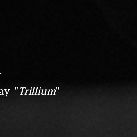
n
ay "
Trillium
"