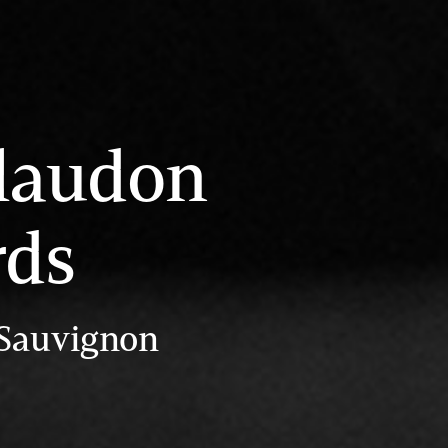
Claudon
rds
 Sauvignon