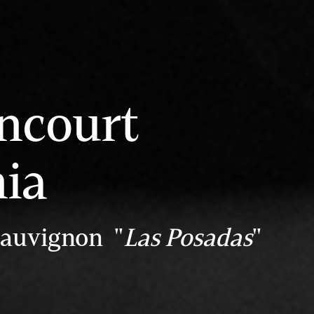
ncourt
nia
Sauvignon "
Las Posadas
"